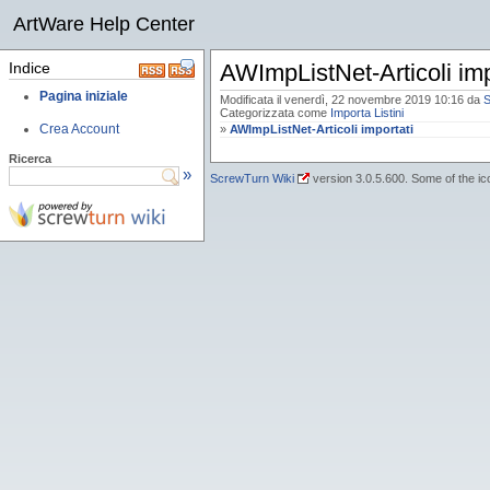
ArtWare Help Center
Indice
AWImpListNet-Articoli imp
Pagina iniziale
Modificata il venerdì, 22 novembre 2019 10:16
da
S
Categorizzata come
Importa Listini
Crea Account
»
AWImpListNet-Articoli importati
Ricerca
»
ScrewTurn Wiki
version 3.0.5.600. Some of the i